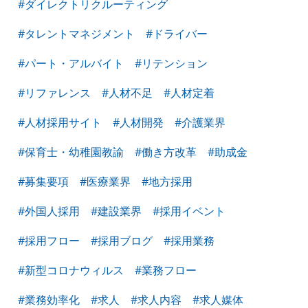
#ダイレクトリクルーティング
#タレントマネジメント
#ドライバー
#パート・アルバイト
#リテンション
#リファレンス
#人材不足
#人材定着
#人材採用サイト
#人材開発
#介護業界
#保育士・幼稚園教諭
#働き方改革
#助成金
#募集要項
#医療業界
#地方採用
#外国人採用
#建設業界
#採用イベント
#採用フロー
#採用ブログ
#採用業務
#新型コロナウィルス
#業務フロー
#業務効率化
#求人
#求人内容
#求人媒体