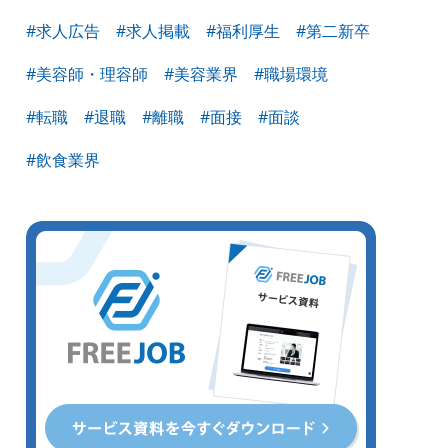
#求人広告
#求人掲載
#福利厚生
#第二新卒
#美容師・理容師
#美容業界
#職場環境
#転職
#退職
#離職
#面接
#面談
#飲食業界