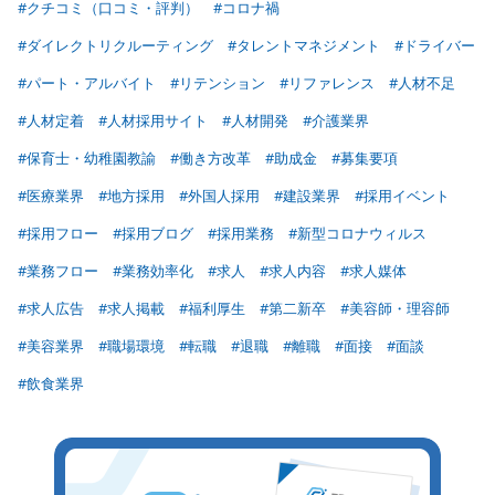
#クチコミ（口コミ・評判）
#コロナ禍
#ダイレクトリクルーティング
#タレントマネジメント
#ドライバー
#パート・アルバイト
#リテンション
#リファレンス
#人材不足
#人材定着
#人材採用サイト
#人材開発
#介護業界
#保育士・幼稚園教諭
#働き方改革
#助成金
#募集要項
#医療業界
#地方採用
#外国人採用
#建設業界
#採用イベント
#採用フロー
#採用ブログ
#採用業務
#新型コロナウィルス
#業務フロー
#業務効率化
#求人
#求人内容
#求人媒体
#求人広告
#求人掲載
#福利厚生
#第二新卒
#美容師・理容師
#美容業界
#職場環境
#転職
#退職
#離職
#面接
#面談
#飲食業界