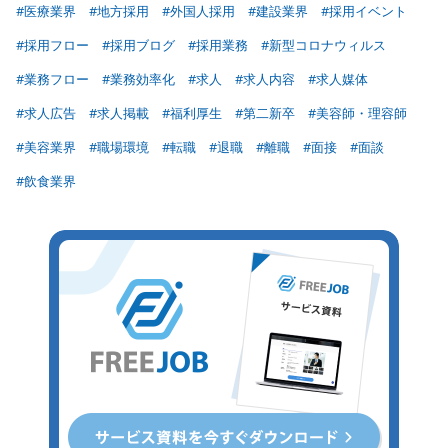
#医療業界
#地方採用
#外国人採用
#建設業界
#採用イベント
#採用フロー
#採用ブログ
#採用業務
#新型コロナウィルス
#業務フロー
#業務効率化
#求人
#求人内容
#求人媒体
#求人広告
#求人掲載
#福利厚生
#第二新卒
#美容師・理容師
#美容業界
#職場環境
#転職
#退職
#離職
#面接
#面談
#飲食業界