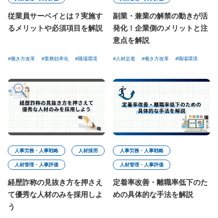
従業員サーベイとは？実施す
副業・兼業の解禁の動きが活
るメリットや必須項目を解説
発化！企業側のメリットと注
意点を解説
#働き方改革
#業務効率化
#職場環境
#人材定着
#働き方改革
#職場環境
人事労務・人事戦略
人材採用
人事労務・人事戦略
人材管理・人事評価
人材管理・人事評価
経歴詐称の見抜き方を押さえ
定着率改善・離職率低下のた
て優秀な人材のみを採用しよ
めの具体的な手法を解説
う