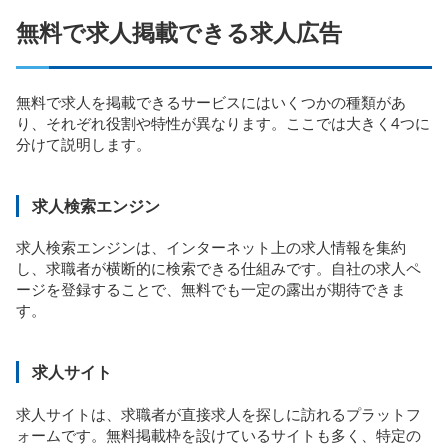
無料で求人掲載できる求人広告
無料で求人を掲載できるサービスにはいくつかの種類があ
り、それぞれ役割や特性が異なります。ここでは大きく4つに
分けて説明します。
求人検索エンジン
求人検索エンジンは、インターネット上の求人情報を集約
し、求職者が横断的に検索できる仕組みです。自社の求人ペ
ージを登録することで、無料でも一定の露出が期待できま
す。
求人サイト
求人サイトは、求職者が直接求人を探しに訪れるプラットフ
ォームです。無料掲載枠を設けているサイトも多く、特定の