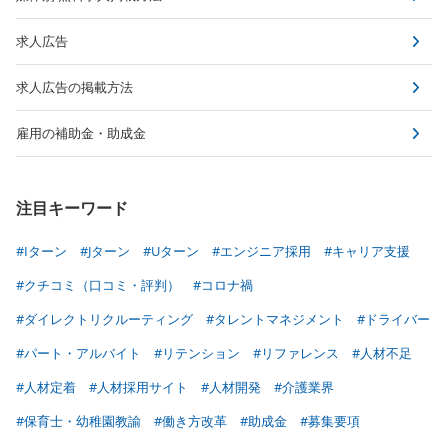
求人広告
求人広告の掲載方法
雇用の補助金・助成金
注目キーワード
#Iターン
#Jターン
#Uターン
#エンジニア採用
#キャリア支援
#クチコミ（口コミ・評判）
#コロナ禍
#ダイレクトリクルーティング
#タレントマネジメント
#ドライバー
#パート・アルバイト
#リテンション
#リファレンス
#人材不足
#人材定着
#人材採用サイト
#人材開発
#介護業界
#保育士・幼稚園教諭
#働き方改革
#助成金
#募集要項