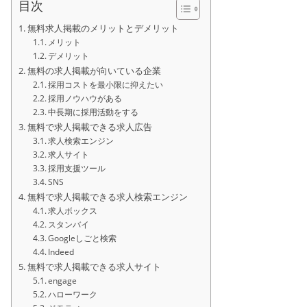
目次
無料求人掲載のメリットとデメリット
メリット
デメリット
無料の求人掲載が向いている企業
採用コストを最小限に抑えたい
採用ノウハウがある
中長期に採用活動をする
無料で求人掲載できる求人広告
求人検索エンジン
求人サイト
採用支援ツール
SNS
無料で求人掲載できる求人検索エンジン
求人ボックス
スタンバイ
Googleしごと検索
Indeed
無料で求人掲載できる求人サイト
engage
ハローワーク