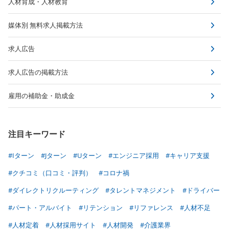
人材育成・人材教育
媒体別 無料求人掲載方法
求人広告
求人広告の掲載方法
雇用の補助金・助成金
注目キーワード
#Iターン
#Jターン
#Uターン
#エンジニア採用
#キャリア支援
#クチコミ（口コミ・評判）
#コロナ禍
#ダイレクトリクルーティング
#タレントマネジメント
#ドライバー
#パート・アルバイト
#リテンション
#リファレンス
#人材不足
#人材定着
#人材採用サイト
#人材開発
#介護業界