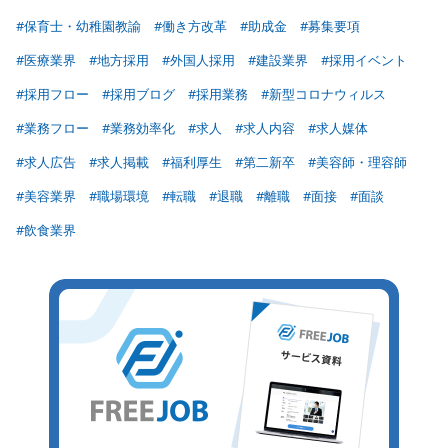
#保育士・幼稚園教諭
#働き方改革
#助成金
#募集要項
#医療業界
#地方採用
#外国人採用
#建設業界
#採用イベント
#採用フロー
#採用ブログ
#採用業務
#新型コロナウィルス
#業務フロー
#業務効率化
#求人
#求人内容
#求人媒体
#求人広告
#求人掲載
#福利厚生
#第二新卒
#美容師・理容師
#美容業界
#職場環境
#転職
#退職
#離職
#面接
#面談
#飲食業界