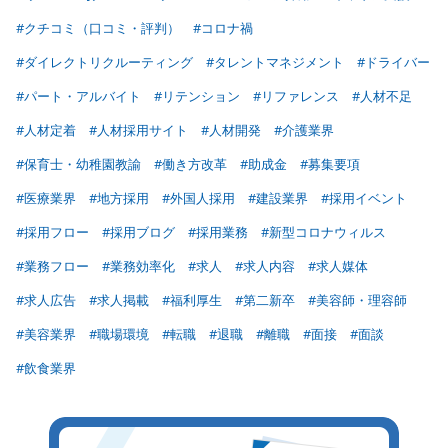
#クチコミ（口コミ・評判）
#コロナ禍
#ダイレクトリクルーティング
#タレントマネジメント
#ドライバー
#パート・アルバイト
#リテンション
#リファレンス
#人材不足
#人材定着
#人材採用サイト
#人材開発
#介護業界
#保育士・幼稚園教諭
#働き方改革
#助成金
#募集要項
#医療業界
#地方採用
#外国人採用
#建設業界
#採用イベント
#採用フロー
#採用ブログ
#採用業務
#新型コロナウィルス
#業務フロー
#業務効率化
#求人
#求人内容
#求人媒体
#求人広告
#求人掲載
#福利厚生
#第二新卒
#美容師・理容師
#美容業界
#職場環境
#転職
#退職
#離職
#面接
#面談
#飲食業界