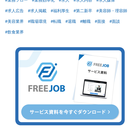
#求人広告
#求人掲載
#福利厚生
#第二新卒
#美容師・理容師
#美容業界
#職場環境
#転職
#退職
#離職
#面接
#面談
#飲食業界