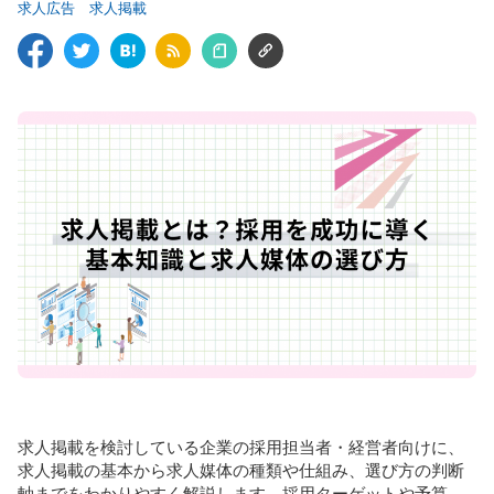
求人広告
求人掲載
求人掲載を検討している企業の採用担当者・経営者向けに、
求人掲載の基本から求人媒体の種類や仕組み、選び方の判断
軸までをわかりやすく解説します。採用ターゲットや予算、