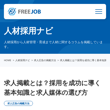
人材採用ナビ
人材採用から人材管理・育成まで人材に関するコラムを掲載していま
す。
HOME
人材採用ナビ
求人広告の掲載方法
求人掲載とは？採用を成功に導く基本知識と
求人掲載とは？採用を成功に導く
基本知識と求人媒体の選び方
求人広告の掲載方法