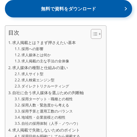
無料で資料をダウンロード
目次
求人掲載とは？まず押さえたい基本
採用への影響
求人媒体とは何か
求人掲載の主な手法の全体像
求人媒体の種類と仕組みの違い
求人サイト型
求人検索エンジン型
ダイレクトリクルーティング
自社に合う求人媒体を選ぶための判断軸
採用ターゲット・職種との相性
採用人数・緊急度から考える
採用予算と運用工数のバランス
地域性・企業規模との相性
自社の採用体制（人手・ノウハウ）
求人掲載で失敗しないためのポイント
採用目的を明確にしてから掲載する