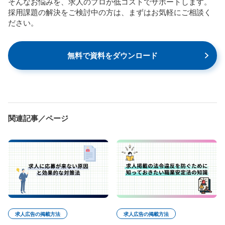
そんなお悩みを、求人のプロが低コストでサポートします。
採用課題の解決をご検討中の方は、まずはお気軽にご相談く
ださい。
無料で資料をダウンロード
関連記事／ページ
求人広告の掲載方法
求人広告の掲載方法