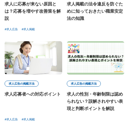
求人に応募が来ない原因と
求人掲載の法令違反を防ぐた
は？応募を増やす改善策を解
めに知っておきたい職業安定
説
法の知識
#求人広告
#求人掲載
求人広告の掲載方法
求人広告の掲載方法
求人応募者への対応ポイント
求人の性別・年齢制限は認め
られない？誤解されやすい表
現と判断ポイントを解説
#求人広告
#求人掲載