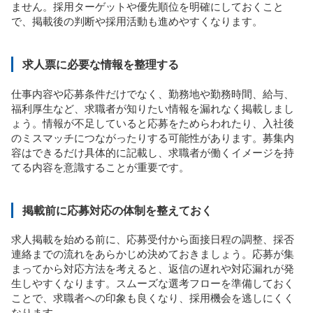
ません。採用ターゲットや優先順位を明確にしておくこと
で、掲載後の判断や採用活動も進めやすくなります。
求人票に必要な情報を整理する
仕事内容や応募条件だけでなく、勤務地や勤務時間、給与、
福利厚生など、求職者が知りたい情報を漏れなく掲載しまし
ょう。情報が不足していると応募をためらわれたり、入社後
のミスマッチにつながったりする可能性があります。募集内
容はできるだけ具体的に記載し、求職者が働くイメージを持
てる内容を意識することが重要です。
掲載前に応募対応の体制を整えておく
求人掲載を始める前に、応募受付から面接日程の調整、採否
連絡までの流れをあらかじめ決めておきましょう。応募が集
まってから対応方法を考えると、返信の遅れや対応漏れが発
生しやすくなります。スムーズな選考フローを準備しておく
ことで、求職者への印象も良くなり、採用機会を逃しにくく
なります。