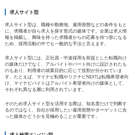
求人サイト型
求人サイト型は、職種や勤務地、雇用形態などの条件をもと
に、求職者が自ら求人を探す形式の媒体です。企業は求人情
報を掲載し、興味を持った求職者からの応募を待つ形になる
ため、採用活動の中でも一般的な手法と言えます。
求人サイト型には、正社員・中途採用を前提とした転職向け
の媒体だけでなく、アルバイトやパート向けに設計されたも
のもあり、利用者の就業目的に応じて役割が分かれていま
す。たとえば、マイナビ転職やリクナビNEXTは転職希望者向
け、マイナビバイトはアルバイト希望者向けの媒体として、
それぞれ異なる層に利用されています。
そのため求人サイト型を活用する際は、知名度だけで判断す
るのではなく、自社が採用したい雇用形態やターゲットに合
った媒体かどうかを見極めることが重要です。
求人検索エンジン型