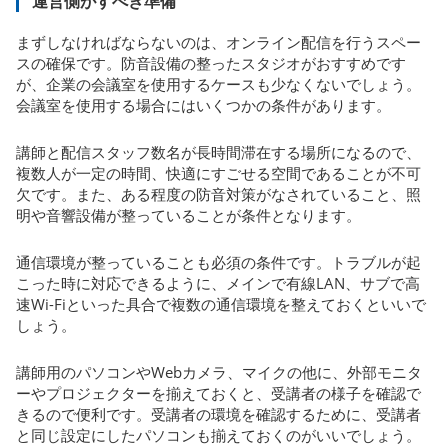
運営側がすべき準備
まずしなければならないのは、オンライン配信を行うスペー
スの確保です。防音設備の整ったスタジオがおすすめです
が、企業の会議室を使用するケースも少なくないでしょう。
会議室を使用する場合にはいくつかの条件があります。
講師と配信スタッフ数名が長時間滞在する場所になるので、
複数人が一定の時間、快適にすごせる空間であることが不可
欠です。また、ある程度の防音対策がなされていること、照
明や音響設備が整っていることが条件となります。
通信環境が整っていることも必須の条件です。トラブルが起
こった時に対応できるように、メインで有線LAN、サブで高
速Wi-Fiといった具合で複数の通信環境を整えておくといいで
しょう。
講師用のパソコンやWebカメラ、マイクの他に、外部モニタ
ーやプロジェクターを揃えておくと、受講者の様子を確認で
きるので便利です。受講者の環境を確認するために、受講者
と同じ設定にしたパソコンも揃えておくのがいいでしょう。