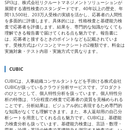
SPI3は、株式会社リクルートマネジメントソリューションが
展開する適性検査のスタンダードです。40年以上の歴史、年
間13,500社、203万人受検の実績を活かし、応募者の人間性
を多面的に評価します。具体的には、性格検査と基礎能力検
査で応募者を評価します。結果を、専門的な知識がなくても
理解できる報告書で届けてくれる点も魅力です。報告書に
は、応募者と接するときのポイントなども記載されていま
す。受検方式はパソコンとマークシートの2種類です。料金は
実施対象・テスト内容・実施方式で異なります。
CUBIC
CUBICは、人事組織コンサルタントなどを手掛ける株式会社
CUBICが扱っているクラウド分析サービスです。プロダクト
のひとつとして、個人特性分析を扱っています。個人特性分
析の特徴は、15分程度の検査で応募者の資質を見極められる
ことです。分析結果は、ビジュアル的に表現するため専門的
な知識がなくても理解できます。また、本人返却用の自己分
析シートを用意してくれる点も魅力です。CUBICは、基礎能
力検査分析も扱っています。基礎能力検査は、言語・数理・
図形・論理・英語の検査で基礎能力を測定する検査です。い