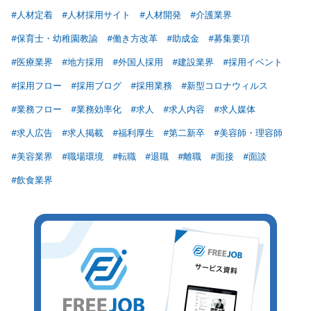
#人材定着
#人材採用サイト
#人材開発
#介護業界
#保育士・幼稚園教諭
#働き方改革
#助成金
#募集要項
#医療業界
#地方採用
#外国人採用
#建設業界
#採用イベント
#採用フロー
#採用ブログ
#採用業務
#新型コロナウィルス
#業務フロー
#業務効率化
#求人
#求人内容
#求人媒体
#求人広告
#求人掲載
#福利厚生
#第二新卒
#美容師・理容師
#美容業界
#職場環境
#転職
#退職
#離職
#面接
#面談
#飲食業界