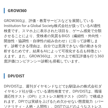
GROW360
GROW360は、評価・教育サービスなどを展開している
Institution for a Global Society株式会社が扱っているAI適性
検査です。スマホ上に表示された項目を、ゲーム感覚で分類
させることにより、受検者の気質をBIG5（繊細性・外向性・
開放性・協調性・自律性の組み合わせ）に沿って診断しま
す。診断できる理由は、自分では意識できない指の動きを分
析するためです。結果をAIによって可視化する点も特徴とい
えます。また、GROW360は、スマホ上で相互評価を行う360
度評価(コンピテンシー診断)も搭載しています。
DPI/DIST
DPI/DISTは、週刊ダイヤモンドなどでお馴染みの株式会社ダ
イヤモンド社が扱っている適性検査です。DPI/DISTは、職場
適応性テスト（DPI）とストレス耐性テスト（DIST）で構成さ
れます。DPIでは実績を上げるため欠かせない態度能力（パー
ソナリティ・人柄・人間性）、DISTではどのようなストレス