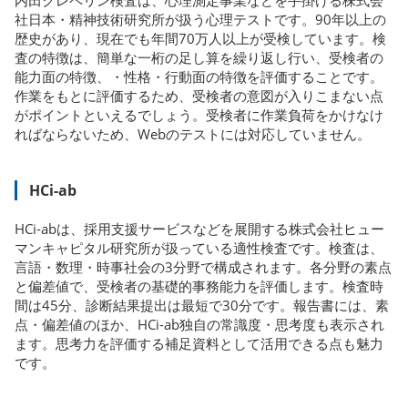
内田クレペリン検査は、心理測定事業などを手掛ける株式会
社日本・精神技術研究所が扱う心理テストです。90年以上の
歴史があり、現在でも年間70万人以上が受検しています。検
査の特徴は、簡単な一桁の足し算を繰り返し行い、受検者の
能力面の特徴、・性格・行動面の特徴を評価することです。
作業をもとに評価するため、受検者の意図が入りこまない点
がポイントといえるでしょう。受検者に作業負荷をかけなけ
ればならないため、Webのテストには対応していません。
HCi-ab
HCi-abは、採用支援サービスなどを展開する株式会社ヒュー
マンキャピタル研究所が扱っている適性検査です。検査は、
言語・数理・時事社会の3分野で構成されます。各分野の素点
と偏差値で、受検者の基礎的事務能力を評価します。検査時
間は45分、診断結果提出は最短で30分です。報告書には、素
点・偏差値のほか、HCi-ab独自の常識度・思考度も表示され
ます。思考力を評価する補足資料として活用できる点も魅力
です。